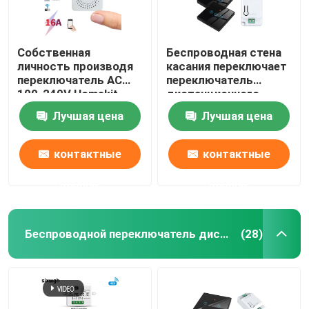
Собственная
Беспроводная стена
личность производя
касания переключает
переключатель AC
переключатель
100-240V Homekit
дистанционного
переключателя
управления панели
Лучшая цена
Лучшая цена
Zigbee умный
наборов RF433 1gang
беспроводной
роскошный
стеклянный
контактные
контактные
данные
данные
Беспроводной переключатель дистанционного управления
(28)