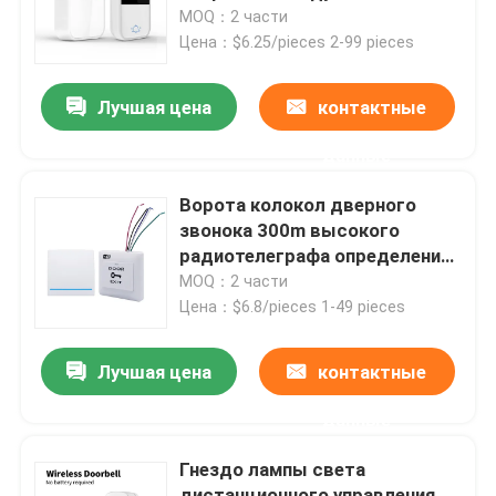
беспроводного дверного
MOQ：2 части
звонока современный
Цена：$6.25/pieces 2-99 pieces
Путешествие фабрики
кинетический
Лучшая цена
контактные
Проверка качества
данные
Свяжитесь мы
Ворота колокол дверного
звонока 300m высокого
радиотелеграфа определения
Спросите цитату
водоустойчивые
MOQ：2 части
водоустойчивые
Цена：$6.8/pieces 1-49 pieces
беспроводные
Переключатель Homekit умный
Лучшая цена
контактные
Смарт-переключатели Wi-Fi
данные
Гнездо лампы света
Смарт-переключатель Zigbee
дистанционного управления