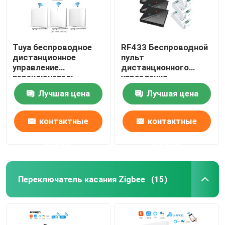
Tuya беспроводное
RF433 Беспроводной
дистанционное
пульт
управление
дистанционного
переключатель
управления
контроллер и
переключатель с
Лучшая цена
Лучшая цена
приемник совпадают
кристаллической
с Tuya модуль
стеклянной панелью
поддержка Google
сенсорный
контактные
контактные
Alexa голосового
переключатель с 10A
управления
разрывчиком
данные
данные
переделать старую
версию схемы
Переключатель касания Zigbee
(15)