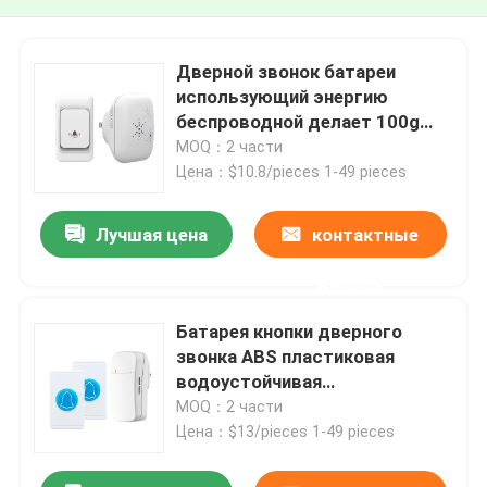
Дверной звонок батареи
использующий энергию
беспроводной делает 100g
дверной звонок водостойким
MOQ：2 части
сигнала Ip55 беспроводной
Цена：$10.8/pieces 1-49 pieces
Лучшая цена
контактные
данные
Батарея кнопки дверного
звонка ABS пластиковая
водоустойчивая
использующая энергию
MOQ：2 части
Цена：$13/pieces 1-49 pieces