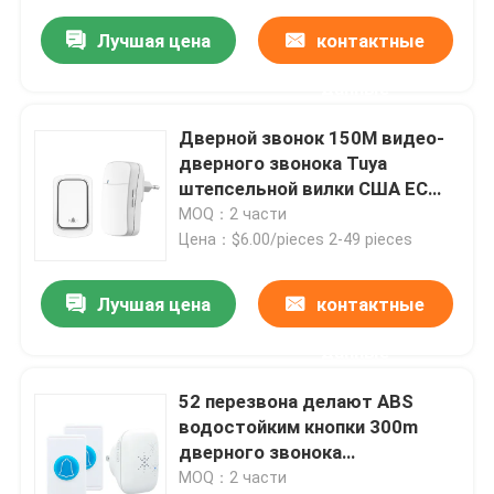
Лучшая цена
контактные
данные
Дверной звонок 150M видео-
дверного звонока Tuya
штепсельной вилки США ЕС
Великобритании само-
MOQ：2 части
приведенный в действие
Цена：$6.00/pieces 2-49 pieces
водоустойчивый
Лучшая цена
контактные
данные
52 перезвона делают ABS
водостойким кнопки 300m
дверного звонока
пластиковые
MOQ：2 части