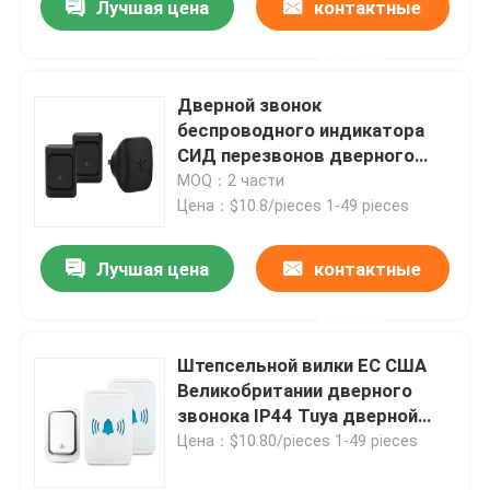
Лучшая цена
контактные
данные
Дверной звонок
беспроводного индикатора
СИД перезвонов дверного
звонка 52 доказательства
MOQ：2 части
погоды водоустойчивый
Цена：$10.8/pieces 1-49 pieces
беспроводной
Лучшая цена
контактные
данные
Штепсельной вилки ЕС США
Великобритании дверного
звонока IP44 Tuya дверной
звонок умной водоустойчивый
Цена：$10.80/pieces 1-49 pieces