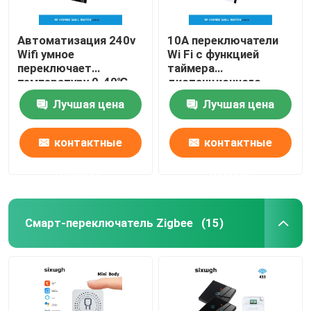
Автоматизация 240v
10A переключатели
Wifi умное
Wi Fi с функцией
переключает
таймера
температуру 0-40℃
дистанционного
деятельности 10A
управления
Лучшая цена
Лучшая цена
контактные
контактные
данные
данные
Смарт-переключатель Zigbee
(15)