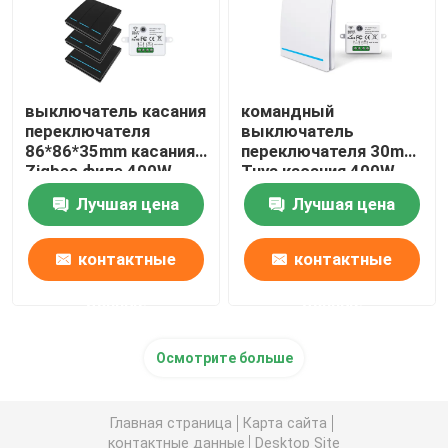
выключатель касания
командный
переключателя
выключатель
86*86*35mm касания
переключателя 30m
Zigbee филе 400W
Tuya касания 400W
стеклянный
Zigbee беспроводной
Лучшая цена
Лучшая цена
контактные
контактные
данные
данные
Осмотрите больше
Главная страница
Карта сайта
контактные данные
Desktop Site