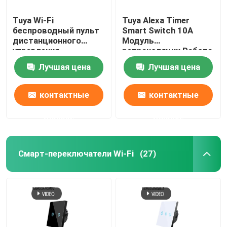
Tuya Wi-Fi
Tuya Alexa Timer
Камера для умного монитора
беспроводный пульт
Smart Switch 10A
дистанционного
Модуль
управления
ретрансляции Работа
Зигби-Гейтвей
переключатель
Удаленный умный
Лучшая цена
Лучшая цена
закаленное
переключатель
стеклянное панель с
поддержка Google
Зигби-Гейтвей
мини-умный
Alexa голосовое
контактные
контактные
разрывник лучший
управление легкая
выбор для старой
установка
данные
данные
Система/Ворта для умного дома
версии схемы
Смарт-переключатели Wi-Fi
(27)