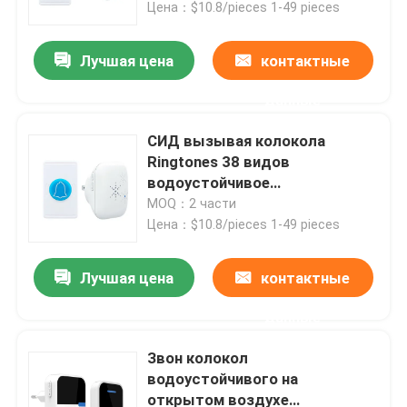
Цена：$10.8/pieces 1-49 pieces
Лучшая цена
контактные
данные
СИД вызывая колокола
Ringtones 38 видов
водоустойчивое
беспроводное
MOQ：2 части
водоустойчивая связанная
Цена：$10.8/pieces 1-49 pieces
проволокой кнопка дверного
звонока
Лучшая цена
контактные
Дом
данные
Продукты
Звон колокол
водоустойчивого на
открытом воздухе
О нас