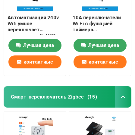
Автоматизация 240v
10A переключатели
Wifi умное
Wi Fi с функцией
переключает
таймера
температуру 0-40℃
дистанционного
деятельности 10A
управления
Лучшая цена
Лучшая цена
контактные
контактные
данные
данные
Смарт-переключатель Zigbee
(15)