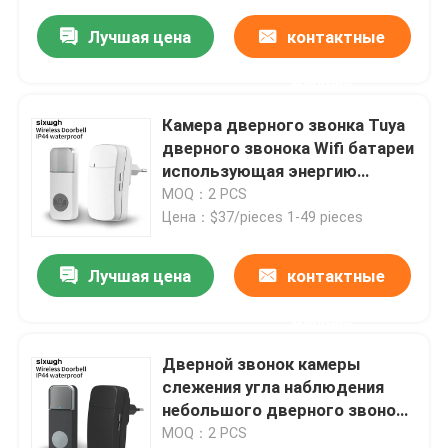
Лучшая цена
контактные
данные
Камера дверного звонка Tuya
дверного звонока Wifi батареи
использующая энергию
видео- беспроводная
MOQ：2 PCS
Цена：$37/pieces 1-49 pieces
Лучшая цена
контактные
данные
Дверной звонок камеры
слежения угла наблюдения
небольшого дверного звонока
Wifi видео- широкий
MOQ：2 PCS