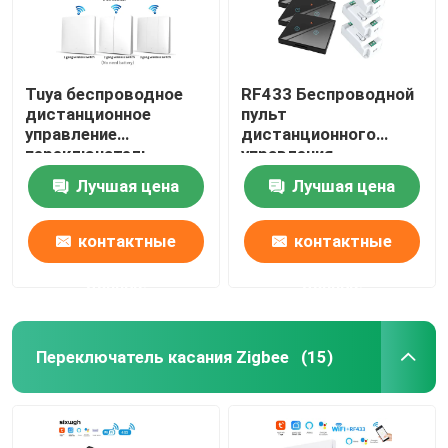
Tuya беспроводное
RF433 Беспроводной
дистанционное
пульт
управление
дистанционного
переключатель
управления
контроллер и
переключатель с
Лучшая цена
Лучшая цена
приемник совпадают
кристаллической
с Tuya модуль
стеклянной панелью
поддержка Google
сенсорный
контактные
контактные
Alexa голосового
переключатель с 10A
управления
разрывчиком
данные
данные
переделать старую
версию схемы
Переключатель касания Zigbee
(15)