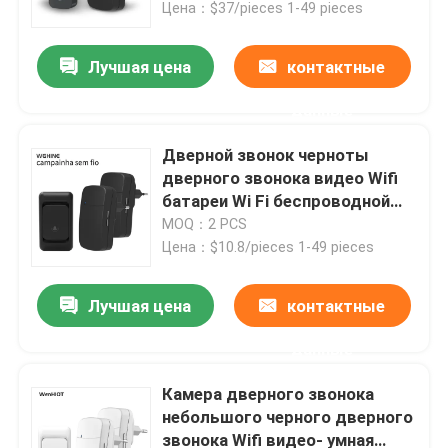
Цена：$37/pieces 1-49 pieces
Лучшая цена
контактные
данные
Дверной звонок черноты
дверного звонока видео Wifi
батареи Wi Fi беспроводной
видео-
MOQ：2 PCS
Цена：$10.8/pieces 1-49 pieces
Лучшая цена
контактные
Дом
данные
Продукты
Камера дверного звонока
небольшого черного дверного
звонока Wifi видео- умная
О нас