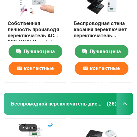
Собственная
Беспроводная стена
личность производя
касания переключает
переключатель AC
переключатель
100-240V Homekit
дистанционного
переключателя
управления панели
Лучшая цена
Лучшая цена
Zigbee умный
наборов RF433 1gang
беспроводной
роскошный
стеклянный
контактные
контактные
данные
данные
Беспроводной переключатель дистанционного управления
(28)