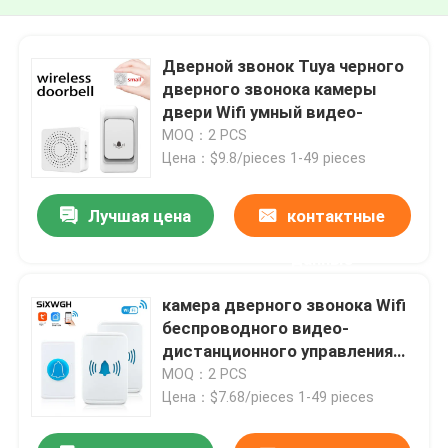
Дверной звонок Tuya черного
дверного звонока камеры
двери Wifi умный видео-
MOQ：2 PCS
Цена：$9.8/pieces 1-49 pieces
Лучшая цена
контактные
данные
камера дверного звонока Wifi
беспроводного видео-
дистанционного управления
определения дверного звонка
MOQ：2 PCS
30W высокого умная
Цена：$7.68/pieces 1-49 pieces