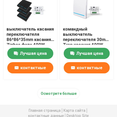
выключатель касания
командный
переключателя
выключатель
86*86*35mm касания
переключателя 30m
Zigbee филе 400W
Tuya касания 400W
стеклянный
Zigbee беспроводной
Лучшая цена
Лучшая цена
контактные
контактные
данные
данные
Осмотрите больше
Главная страница
Карта сайта
контактные данные
Desktop Site