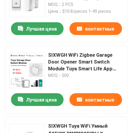
двухсторонняя беспроводная
MOQ：2 PCS
Цена：$10.8/pieces 1-49 pieces
Путешествие фабрики
Лучшая цена
контактные
Проверка качества
данные
Свяжитесь мы
SIXWGH WiFi Zigbee Garage
Door Opener Smart Switch
Module Tuya Smart Life App
Спросите цитату
совместимый дистанционный
MOQ：500
управляющий таймер График
работы
Переключатель Homekit умный
Лучшая цена
контактные
Смарт-переключатели Wi-Fi
данные
SIXWGH Tuya WiFi Умный
Смарт-переключатель Zigbee
датчик температуры и