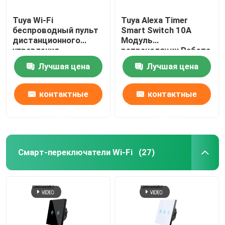
Tuya Wi-Fi
Tuya Alexa Timer
Камера для умного монитора
беспроводный пульт
Smart Switch 10A
дистанционного
Модуль
управления
ретрансляции Работа
Зигби-Гейтвей
переключатель
Удаленный умный
Лучшая цена
Лучшая цена
закаленное
переключатель
стеклянное панель с
поддержка Google
Зигби-Гейтвей
мини-умный
Alexa голосовое
контактные
контактные
разрывник лучший
управление легкая
выбор для старой
установка
данные
данные
Система/Ворта для умного дома
версии схемы
Смарт-переключатели Wi-Fi
(27)