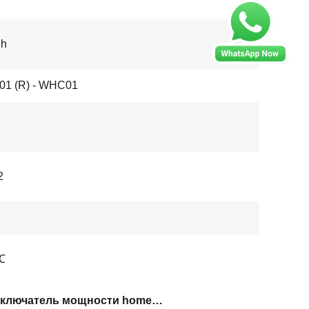
gh
1 (R) - WHC01
2
℃
Переключатель мощности homekit ABS