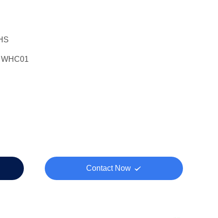
HS
- WHC01
Contact Now