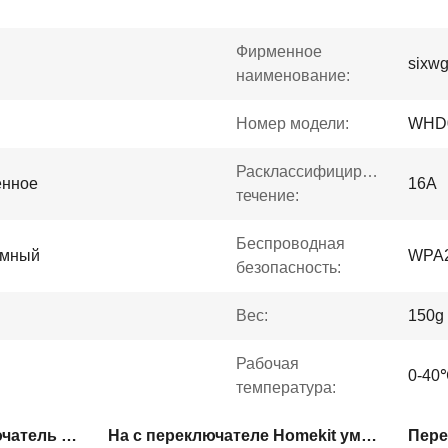
Фирменное
sixw
наименование:
Номер модели:
WHD0
Расклассифицированное
енное
16A
течение:
Беспроводная
умный
WPA
безопасность:
Вес:
150g
Рабочая
0-40
температура:
Огнезащитный переключатель Homekit умный
На с переключателе Homekit умном