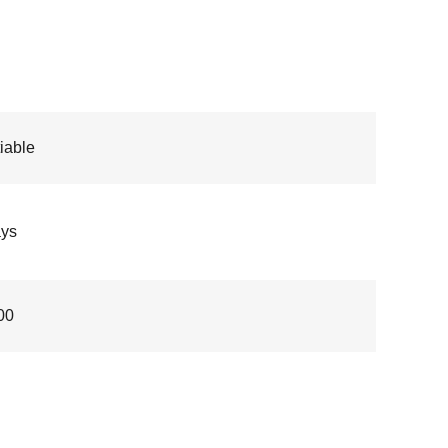
iable
ays
00