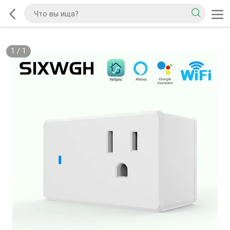
1
/
1