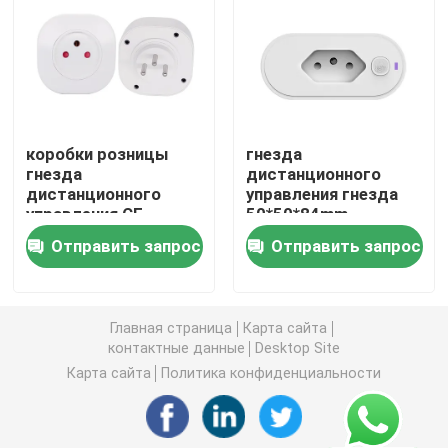
Беспроводной переключатель дистанционного упра
Переключатель касания Zigbee
коробки розницы
гнезда
гнезда
дистанционного
Гнездо Wifi умное
дистанционного
управления гнезда
управления CE
50*50*84mm
2200W выход гнезда
дистанционного
Гнездо Zigbee умное
Отправить запрос
Отправить запрос
беспроводной
управления 110V
беспроводной
240V беспроводные
Гнездо Homekit умное
Главная страница
Карта сайта
контактные данные
Desktop Site
Само- приведенный в действие беспроводной пере
Карта сайта
Политика конфиденциальности
Умный датчик тревоги