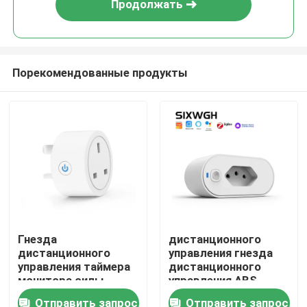
Продолжать
Порекомендованные продукты
Дом
Гнезда
дистанционного
дистанционного
управления гнезда
Продукты
управления таймера
дистанционного
монитора силы
управления ABS
дистанционного
2200W выход
Отправить запрос
Отправить запрос
О нас