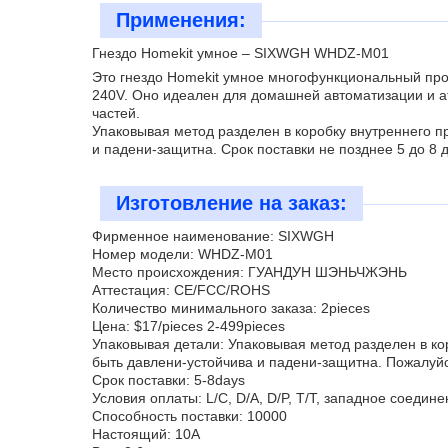
Применения:
Гнездо Homekit умное – SIXWGH WHDZ-M01
Это гнездо Homekit умное многофункциональный прод
240V. Оно идеален для домашней автоматизации и ат
частей.
Упаковывая метод разделен в коробку внутреннего п
и падени-защитна. Срок поставки не позднее 5 до 8 
Изготовление на заказ:
Фирменное наименование: SIXWGH
Номер модели: WHDZ-M01
Место происхождения: ГУАНДУН ШЭНЬЧЖЭНЬ
Аттестация: CE/FCC/ROHS
Количество минимального заказа: 2pieces
Цена: $17/pieces 2-499pieces
Упаковывая детали: Упаковывая метод разделен в ко
быть давлени-устойчива и падени-защитна. Пожалуйс
Срок поставки: 5-8days
Условия оплаты: L/C, D/A, D/P, T/T, западное соеди
Способность поставки: 10000
Настоящий: 10A