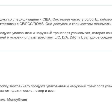
укт со спецификациями США. Оно имеет частоту 50/60Hz, таймера,
тестован с CE/FCC/ROHS. Оно доступен с количеством минимального
родукта упаковывая и наружный транспорт упаковывая, которая кон
дней и условия оплаты включают L/C, D/A, D/P, T/T, западное соед
робку внутреннего продукта упаковывая и наружный транспорт упак
та см. фактические номер и вес.
нение, MoneyGram