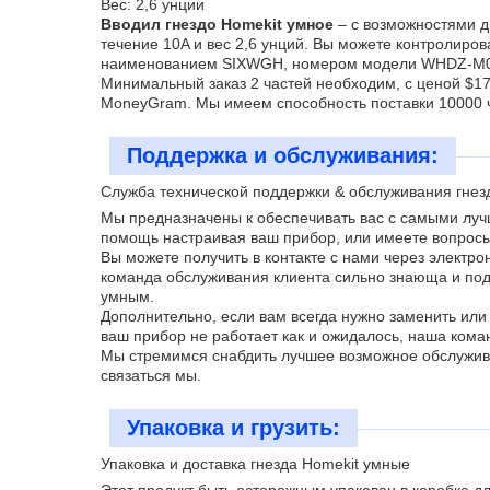
Вес: 2,6 унции
Вводил гнездо Homekit умное
– с возможностями д
течение 10A и вес 2,6 унций. Вы можете контролиро
наименованием SIXWGH, номером модели WHDZ-M01,
Минимальный заказ 2 частей необходим, с ценой $17 в
MoneyGram. Мы имеем способность поставки 10000 
Поддержка и обслуживания:
Служба технической поддержки & обслуживания гнез
Мы предназначены к обеспечивать вас с самыми луч
помощь настраивая ваш прибор, или имеете вопросы
Вы можете получить в контакте с нами через электро
команда обслуживания клиента сильно знающа и подг
умным.
Дополнительно, если вам всегда нужно заменить или
ваш прибор не работает как и ожидалось, наша коман
Мы стремимся снабдить лучшее возможное обслужив
связаться мы.
Упаковка и грузить:
Упаковка и доставка гнезда Homekit умные