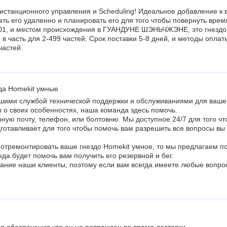
истанционного управления и Scheduling! Идеальное добавление к 
вать его удаленно и планировать его для того чтобы повернуть вр
 и местом происхождения в ГУАНДУНЕ ШЭНЬЧЖЭНЕ, это гнездо H
 часть для 2-499 частей. Срок поставки 5-8 дней, и методы оплаты
частей.
да Homekit умные
шими службой технической поддержки и обслуживаниями для вашего
 о своих особенностях, наша команда здесь помочь.
нную почту, телефон, или болтовню. Мы доступное 24/7 для того ч
отавливает для того чтобы помочь вам разрешить все вопросы вы 
 отремонтировать ваше гнездо Homekit умное, то мы предлагаем п
да будет помочь вам получить его резервной и бег.
ание наши клиенты, поэтому если вам всегда имеете любые вопро