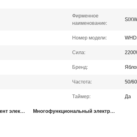
Фирменное
SIX
наименование:
Номер модели:
WHD
Сила:
220
Бренд:
Ябло
Частота:
50/6
Таймер:
Да
электрический инструмент электричества 2200W
Многофункциональный электрический инструмент электричества