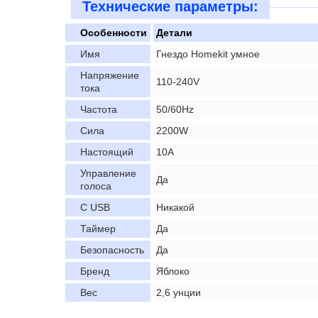
Технические параметры:
Особенности
Детали
Имя
Гнездо Homekit умное
Напряжение
110-240V
тока
Частота
50/60Hz
Сила
2200W
Настоящий
10A
Управление
Да
голоса
С USB
Никакой
Таймер
Да
Безопасность
Да
Бренд
Яблоко
Вес
2,6 унции