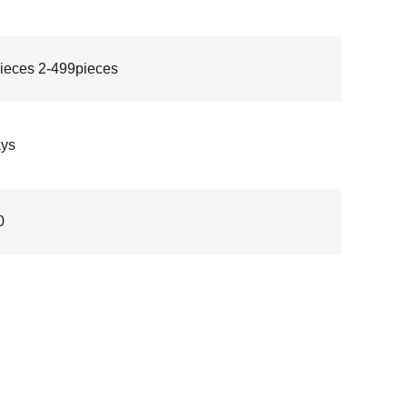
ieces 2-499pieces
ays
0