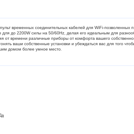
 пульт временных соединительных кабелей для WiFi-позволенных 
 для до 2200W силы на 50/60Hz, делая его идеальным для разноо
емя от времени различные приборы от комфорта вашего собственно
онять ваши собственные установки и убеждаться вас для того чтоб
ашим домом более умное место.
Да