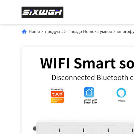
Home
>
продукты
>
Гнездо Homekit умное
>
многофу