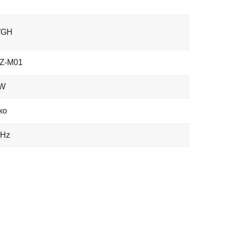
WGH
Z-M01
0W
ко
0Hz