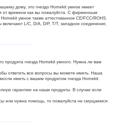
вашему дому, это гнездо Homekit умное имеет
емя от времени как вы пожалуйста. С фирменным
omekit умное также аттестованное CE/FCC/ROHS.
 включают L/C, D/A, D/P, T/T, западное соединение,
 продукта гнезда Homekit умного. Нужна ли вам
тобы ответить все вопросы вы можете иметь. Наша
могли иметь с вашим продуктом гнезда Homekit
олную гарантию на наши продукты. В случае если
сы или нужна помощь, то пожалуйста не смущаемся