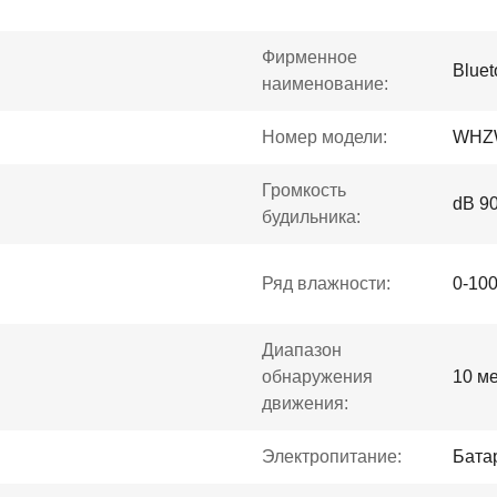
Фирменное
Bluet
наименование:
Номер модели:
WHZ
Громкость
dB 9
будильника:
Ряд влажности:
0-10
Диапазон
обнаружения
10 м
движения:
Электропитание:
Бата