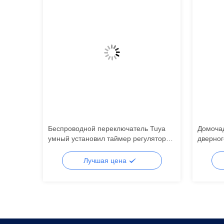
и
Беспроводной переключатель Tuya
Домочад
 ZigBee
умный установил таймер регулятора
дверног
WiFi удаленный
голоса 
Лучшая цена