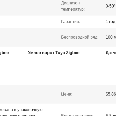
Диапазон
0-50
температур:
Гарантия:
1 год
Беспроводной ряд:
100 
igbee
Умное ворот Tuya Zigbee
Датч
Цена:
$5.86
кована в упаковочную
утреннюю опорную
Время доставки:
5-8 