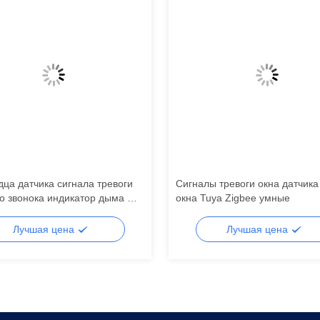
ца датчика сигнала тревоги
Сигналы тревоги окна датчика
о звонока индикатор дыма Wifi
окна Tuya Zigbee умные
умного беспроводной
Лучшая цена
Лучшая цена