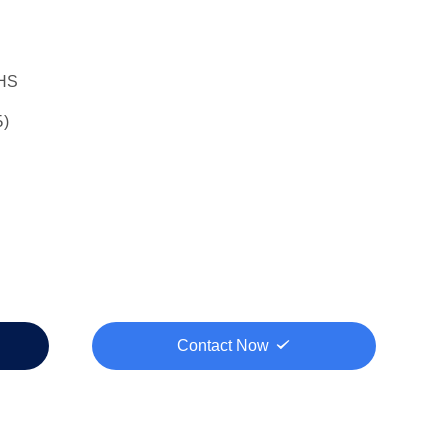
HS
)
Contact Now