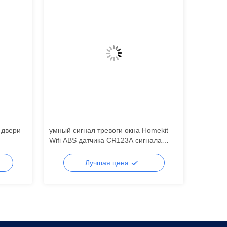
 двери
умный сигнал тревоги окна Homekit
Стабили
Wifi ABS датчика CR123A сигнала
сигнала
тревоги 80g
граффи
Лучшая цена