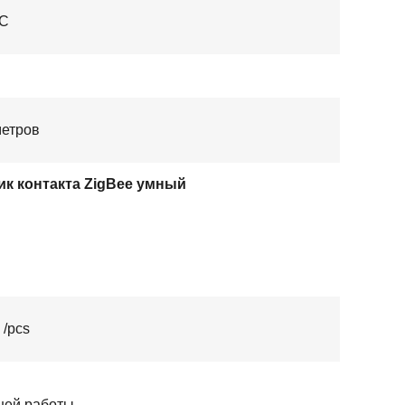
°C
метров
ик контакта ZigBee умный
 /pcs
дней работы