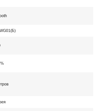
ooth
WG01(Б)
0
0%
етров
рея