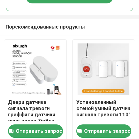
Порекомендованные продукты
Дом
Двери датчика
Установленный
сигнала тревоги
стеной умный датчик
граффити датчики
сигнала тревоги 110°
Продукты
окна двери ZigBee
умной магнитные
Отправить запрос
Отправить запрос
умные
О нас