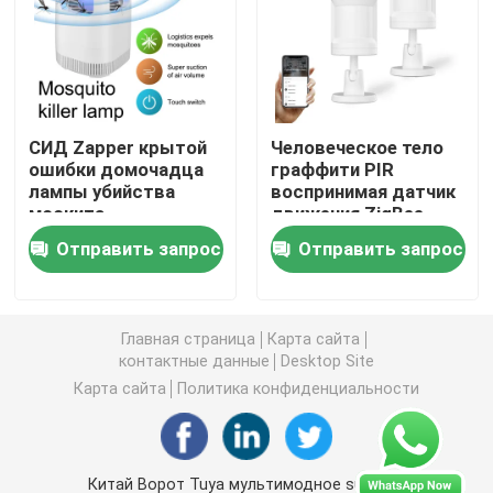
Беспроводной переключатель дистанционного упра
Переключатель касания Zigbee
СИД Zapper крытой
Человеческое тело
ошибки домочадца
граффити PIR
лампы убийства
воспринимая датчик
Гнездо Wifi умное
москита
движения ZigBee
перезаряжаемые
детектора умный
Отправить запрос
Отправить запрос
располагаясь
Гнездо Zigbee умное
лагерем
Гнездо Homekit умное
Главная страница
Карта сайта
контактные данные
Desktop Site
Карта сайта
Политика конфиденциальности
Само- приведенный в действие беспроводной пере
Умный датчик тревоги
Китай Ворот Tuya мультимодное supplier.