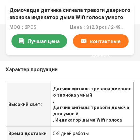
Домочадца датчика сигнала тревоги дверного
звонока индикатор дыма Wifi голоса умного
беспроводной
MOQ：2PCS
Цена：$12.8 pcs / 2-499 pcs
Лучшая цена
контактные
данные
Характер продукции
Датчик сигнала тревоги дверног
о звонока умный
,
Высокий свет:
Датчик сигнала тревоги домоча
дца умный
,
Индикатор дыма Wifi голоса
Время доставки
5-8 дней работы