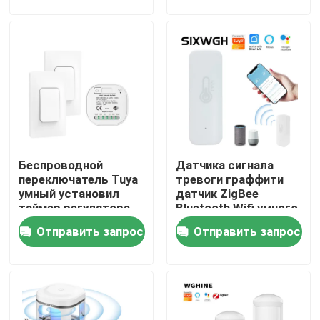
беспроводные
Путешествие фабрики
Проверка качества
Свяжитесь мы
Беспроводной
Датчика сигнала
Спросите цитату
переключатель Tuya
тревоги граффити
умный установил
датчик ZigBee
таймер регулятора
Bluetooth Wifi умного
Переключатель Homekit умный
WiFi удаленный
домашний
Отправить запрос
Отправить запрос
Смарт-переключатели Wi-Fi
Смарт-переключатель Zigbee