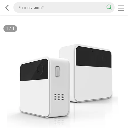
1
/
1