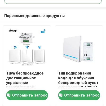
Порекомендованные продукты
Tuya беспроводное
Тип кодирования
Дом
дистанционное
кода для обучения
управление
беспроводный пульт
переключатель
с частотой 2,4GWIFI
Продукты
контроллер и
Отправить запрос
Отправить запрос
приемник совпадают
с Tuya модуль
О нас