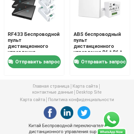
Беспроводной переключатель дистанционного упра
RF433 Беспроводной
ABS беспроводный
Переключатель касания Zigbee
пульт
пульт
дистанционного
дистанционного
управления
управления 86 * 86 *
Гнездо Wifi умное
переключатель с
32 мм для простой
Отправить запрос
Отправить запрос
кристаллической
работы без
стеклянной панелью
необходимости
Гнездо Zigbee умное
сенсорный
батареи
переключатель с 10A
поддерживает
Главная страница
Карта сайта
разрывчиком
несколько
Гнездо Homekit умное
контактные данные
Desktop Site
переделать старую
вариантов
версию схемы
сценического
Карта сайта
Политика конфиденциальности
управления.
Само- приведенный в действие беспроводной пере
Китай Беспроводной переключатель
Умный датчик тревоги
дистанционного управления supplier.