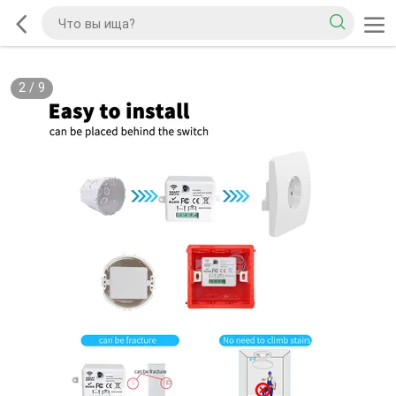
2
/
9