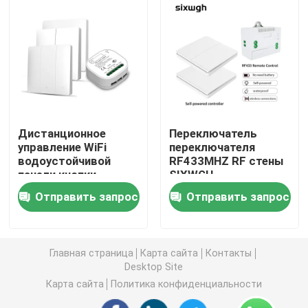
водоустойчивый
Беспроводной переключатель дистанционного упра
Переключатель касания Zigbee
Гнездо Wifi умное
Дистанционное
Переключатель
управление WiFi
переключателя
водоустойчивой
RF433MHZ RF стены
Гнездо Zigbee умное
панели кнопки
SIXWGH
переключателя Tuya
беспроводной
Отправить запрос
Отправить запрос
умной беспроводное
беспроводной
Гнездо Homekit умное
Само- приведенный в действие беспроводной пере
Главная страница
Карта сайта
Контакты
Desktop Site
Карта сайта
Политика конфиденциальности
Умный датчик тревоги