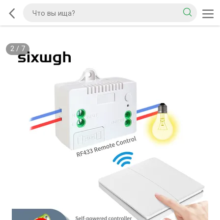
2
/
7