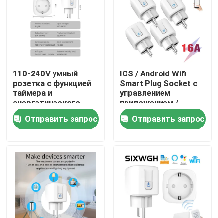
Путешествие фабрики
Проверка качества
110-240V умный
IOS / Android Wifi
розетка с функцией
Smart Plug Socket с
Свяжитесь мы
таймера и
управлением
энергетического
приложением /
мониторинга
таймером
Отправить запрос
Отправить запрос
Спросите цитату
доступны
Переключатель Homekit умный
Смарт-переключатели Wi-Fi
Смарт-переключатель Zigbee