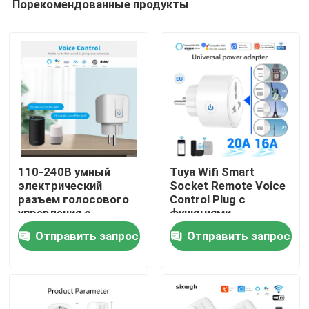
Порекомендованные продукты
110-240В умный
Tuya Wifi Smart
электрический
Socket Remote Voice
разъем голосового
Control Plug с
управления с
функциями
Дом
функцией таймера
планирования и
Отправить запрос
Отправить запрос
автоматизации
Продукты
О нас