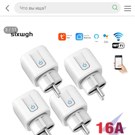
3
/
11