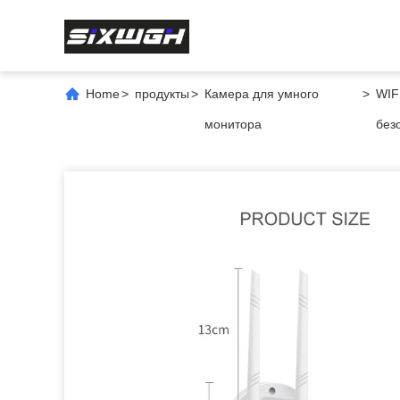
Home
>
продукты
>
Камера для умного
>
WIF
монитора
без