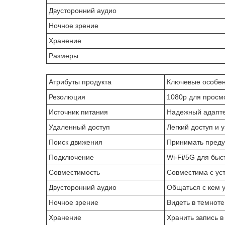
Двусторонний аудио
Ночное зрение
Хранение
Размеры
Атрибуты продукта
Ключевые особе
Резолюция
1080p для просмо
Источник питания
Надежный адапте
Удаленный доступ
Легкий доступ и 
Поиск движения
Принимать преду
Подключение
Wi-Fi/5G для быс
Совместимость
Совместима с уст
Двусторонний аудио
Общаться с кем 
Ночное зрение
Видеть в темнот
Хранение
Хранить запись в