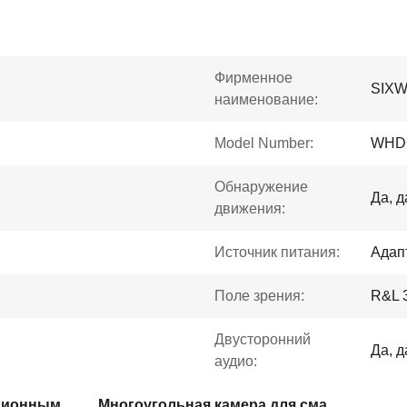
Фирменное
SIX
наименование:
Model Number:
WHD
Обнаружение
Да, д
движения:
Источник питания:
Адап
Поле зрения:
R&L 3
Двусторонний
Да, д
аудио:
Умная камера с дистанционным доступом
Многоугольная камера для смарт-монитора