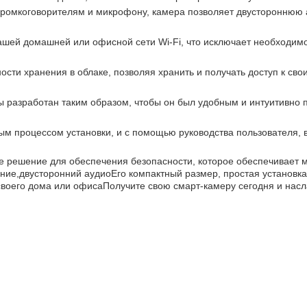
ромкоговорителям и микрофону, камера позволяет двустороннюю 
ашей домашней или офисной сети Wi-Fi, что исключает необходимо
сти хранения в облаке, позволяя хранить и получать доступ к сво
 разработан таким образом, чтобы он был удобным и интуитивно 
ым процессом установки, и с помощью руководства пользователя, в
ное решение для обеспечения безопасности, которое обеспечивает 
ние,двусторонний аудиоЕго компактный размер, простая установк
 своего дома или офисаПолучите свою смарт-камеру сегодня и нас