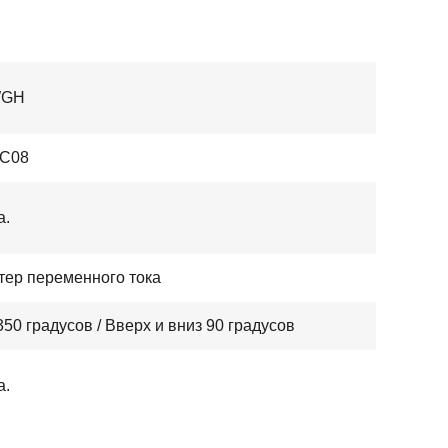
WGH
C08
а.
тер переменного тока
50 градусов / Вверх и вниз 90 градусов
а.