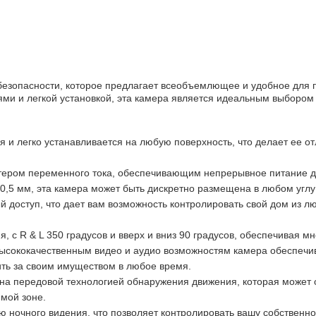
о безопасности, которое предлагает всеобъемлющее и удобное для
ми и легкой установкой, эта камера является идеальным выбором
ая и легко устанавливается на любую поверхность, что делает ее о
тером переменного тока, обеспечивающим непрерывное питание д
10,5 мм, эта камера может быть дискретно размещена в любом углу
й доступ, что дает вам возможность контролировать свой дом из 
, с R & L 350 градусов и вверх и вниз 90 градусов, обеспечивая м
ысококачественным видео и аудио возможностям камера обеспечив
дить за своим имуществом в любое время.
а передовой технологией обнаружения движения, которая может 
мой зоне.
 ночного видения, что позволяет контролировать вашу собственн