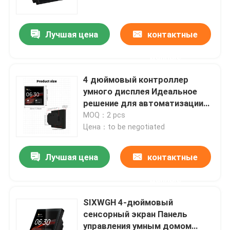
роскошный дом Отель Офис
Лучшая цена
контактные
данные
4 дюймовый контроллер
умного дисплея Идеальное
решение для автоматизации
умного дома, подключенное ко
MOQ：2 pcs
всем продуктам для умного
Цена：to be negotiated
дома.
Лучшая цена
контактные
Дом
данные
Продукты
SIXWGH 4-дюймовый
сенсорный экран Панель
управления умным домом
О нас