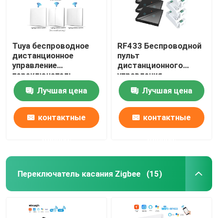
Tuya беспроводное
RF433 Беспроводной
дистанционное
пульт
управление
дистанционного
переключатель
управления
контроллер и
переключатель с
Лучшая цена
Лучшая цена
приемник совпадают
кристаллической
с Tuya модуль
стеклянной панелью
поддержка Google
сенсорный
контактные
контактные
Alexa голосового
переключатель с 10A
управления
разрывчиком
данные
данные
переделать старую
версию схемы
Переключатель касания Zigbee
(15)