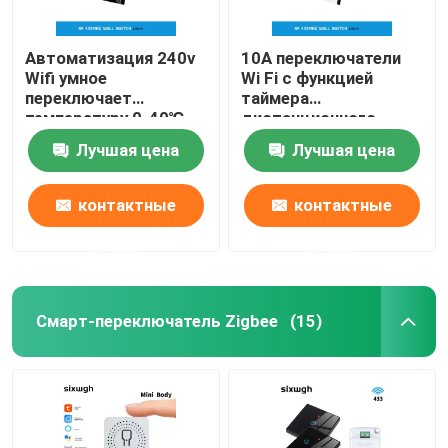
Автоматизация 240v
10A переключатели
Wifi умное
Wi Fi с функцией
переключает
таймера
температуру 0-40℃
дистанционного
деятельности 10A
управления
Лучшая цена
Лучшая цена
контактные
контактные
данные
данные
Смарт-переключатель Zigbee
(15)