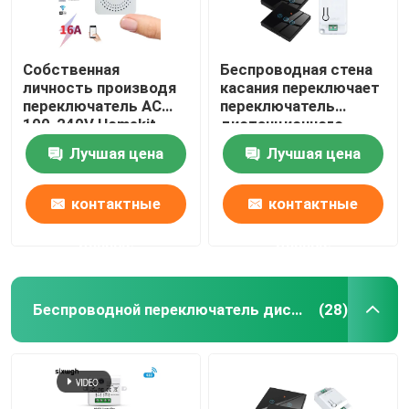
Собственная
Беспроводная стена
личность производя
касания переключает
переключатель AC
переключатель
100-240V Homekit
дистанционного
переключателя
управления панели
Лучшая цена
Лучшая цена
Zigbee умный
наборов RF433 1gang
беспроводной
роскошный
стеклянный
контактные
контактные
данные
данные
Беспроводной переключатель дистанционного управления
(28)