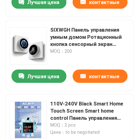
Лучшая цена
контактные
данные
SIXWGH Панель управления
умным домом Ротационный
кнопка сенсорный экран
работает Tuya Smart Life
MOQ：200
Приложение для управления
HVAC сцены США / ЕС
Домашняя автоматизация
Лучшая цена
контактные
данные
110V-240V Black Smart Home
Touch Screen Smart home
control Панель управления
умным домом с несколькими
MOQ：2 pcs
умными соединениями
Цена：to be negotiated