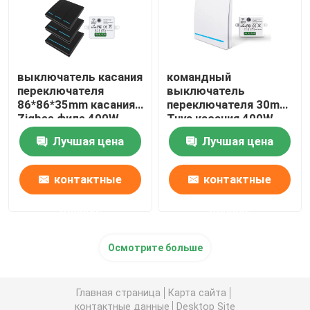
выключатель касания
командный
переключателя
выключатель
86*86*35mm касания
переключателя 30m
Zigbee филе 400W
Tuya касания 400W
стеклянный
Zigbee беспроводной
Лучшая цена
Лучшая цена
контактные
контактные
данные
данные
Осмотрите больше
Главная страница
Карта сайта
контактные данные
Desktop Site