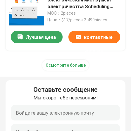
электричества Scheduling
2200W
MOQ：2pieces
Беспроводной переключатель дистанционного упра
Цена：$17/pieces 2-499pieces
Переключатель касания Zigbee
Лучшая цена
контактные
данные
Гнездо Wifi умное
Осмотрите больше
Гнездо Zigbee умное
Оставьте сообщение
Гнездо Homekit умное
Мы скоро тебе перезвоним!
Само- приведенный в действие беспроводной пере
Умный датчик тревоги