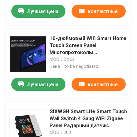
встроенное голосовое
управление
Лучшая цена
контактные
данные
10-дюймовый Wifi Smart Home
Touch Screen Panel
Многопротоколы
Беспроводное дистанционное
MOQ：2 pcs
управление Встроенное
Цена：to be negotiated
голосовое управление
Лучшая цена
контактные
данные
SIXWGH Smart Life Smart Touch
Wall Switch 4 Gang WiFi Zigbee
Panel Радарный датчик
Красочный индивидуальный
MOQ：200