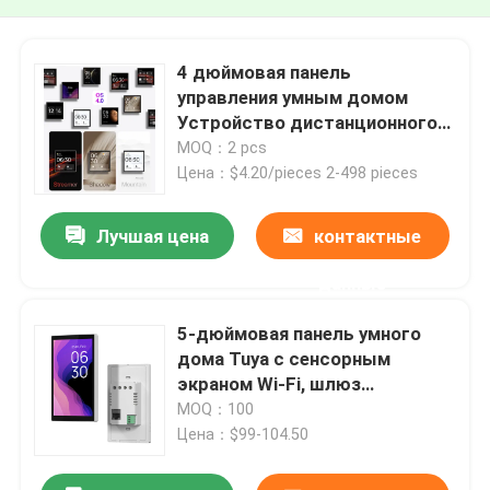
4 дюймовая панель
управления умным домом
Устройство дистанционного
управления для удобной
MOQ：2 pcs
домашней автоматизации
Цена：$4.20/pieces 2-498 pieces
встроенное голосовое
управление Alexa
Лучшая цена
контактные
данные
5-дюймовая панель умного
дома Tuya с сенсорным
экраном Wi-Fi, шлюз
автоматизации Alexa/Google
MOQ：100
Home, электропитание для
Цена：$99-104.50
уличных умных домов