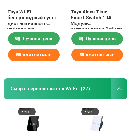
Tuya Wi-Fi
Tuya Alexa Timer
Камера для умного монитора
беспроводный пульт
Smart Switch 10A
дистанционного
Модуль
управления
ретрансляции Работа
Зигби-Гейтвей
переключатель
Удаленный умный
Лучшая цена
Лучшая цена
закаленное
переключатель
стеклянное панель с
поддержка Google
Зигби-Гейтвей
мини-умный
Alexa голосовое
контактные
контактные
разрывник лучший
управление легкая
выбор для старой
установка
данные
данные
Система/Ворта для умного дома
версии схемы
Смарт-переключатели Wi-Fi
(27)