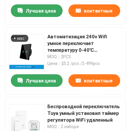
Лучшая цена
контактные
данные
Автоматизация 240v Wifi
умное переключает
температуру 0-40℃
деятельности 10A
MOQ：2PCS
Цена：$5.2 /pcs /2-499pcs
Лучшая цена
контактные
данные
Беспроводной переключатель
Tuya умный установил таймер
регулятора WiFi удаленный
MOQ：2 набора