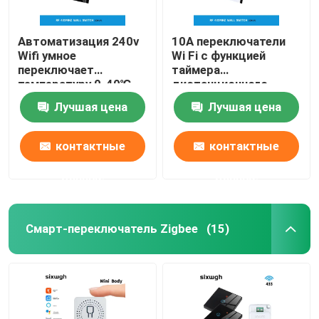
Автоматизация 240v
10A переключатели
Wifi умное
Wi Fi с функцией
переключает
таймера
температуру 0-40℃
дистанционного
деятельности 10A
управления
Лучшая цена
Лучшая цена
контактные
контактные
данные
данные
Смарт-переключатель Zigbee
(15)