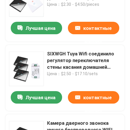
панели наборов RF433 1gang
Цена：$2.30 - $4.50/pieces
роскошный стеклянный
Путешествие фабрики
Лучшая цена
контактные
Проверка качества
данные
Свяжитесь мы
SIXWGH Tuya Wifi соединило
регулятор переключателя
стены касания домашней
Спросите цитату
автоматизации выключателя
Цена：$2.50 - $17.10/sets
Переключатель Homekit умный
Лучшая цена
контактные
Смарт-переключатели Wi-Fi
данные
Камера дверного звонока
Смарт-переключатель Zigbee
умного беспроводного WIFI