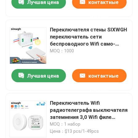
Лучшая цена
контактные
данные
Переключателя стены SIXWGH
переключатель сети
беспроводного Wifi само-
приведенный в действие
MOQ：1000
Лучшая цена
контактные
данные
Переключатель Wifi
радиотелеграфа выключателя
затемнения 3,0 Wifi филе
контролируемый
MOQ：1 набор
Цена：$13 pcs/1-49pcs