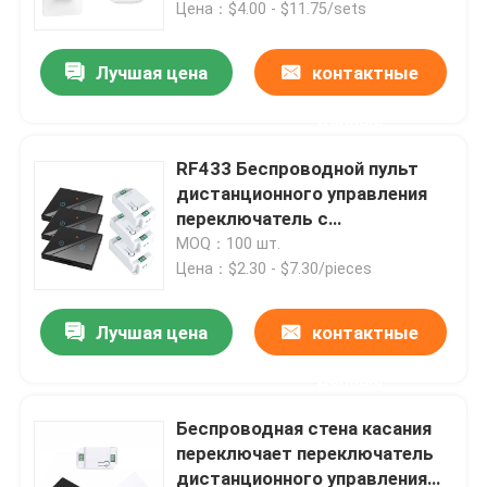
Цена：$4.00 - $11.75/sets
Лучшая цена
контактные
данные
RF433 Беспроводной пульт
дистанционного управления
переключатель с
кристаллической стеклянной
MOQ：100 шт.
панелью сенсорный
Цена：$2.30 - $7.30/pieces
переключатель с 10A
разрывчиком переделать
Лучшая цена
контактные
Дом
старую версию схемы
данные
Продукты
Беспроводная стена касания
переключает переключатель
дистанционного управления
О нас