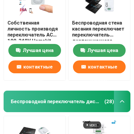
Собственная
Беспроводная стена
личность производя
касания переключает
переключатель AC
переключатель
100-240V Homekit
дистанционного
переключателя
управления панели
Лучшая цена
Лучшая цена
Zigbee умный
наборов RF433 1gang
беспроводной
роскошный
стеклянный
контактные
контактные
данные
данные
Беспроводной переключатель дистанционного управления
(28)