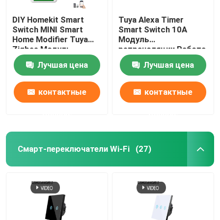
DIY Homekit Smart
Tuya Alexa Timer
Камера для умного монитора
Switch MINI Smart
Smart Switch 10A
Home Modifier Tuya
Модуль
Zigbee Модуль
ретрансляции Работа
Зигби-Гейтвей
ретрансляции
Удаленный умный
Лучшая цена
Лучшая цена
поддержка
переключатель
дистанционного и
поддержка Google
Зигби-Гейтвей
голосового
Alexa голосовое
контактные
контактные
управления легкая
управление легкая
установка
установка
данные
данные
Система/Ворта для умного дома
Смарт-переключатели Wi-Fi
(27)