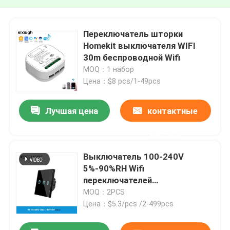
Переключатель шторки
Homekit выключателя WIFI
30m беспроводной Wifi
MOQ：1 набор
Цена：$8 pcs/1-49pcs
Лучшая цена
контактные
данные
Выключатель 100-240V
5%-90%RH Wifi
переключателей
беспроводной сети DC AC
MOQ：2PCS
Цена：$5.3/pcs /2-499pcs