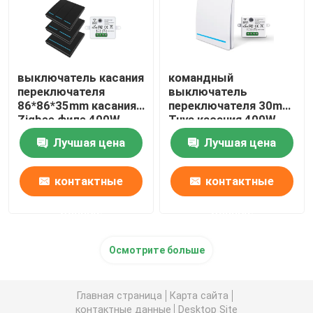
выключатель касания
командный
переключателя
выключатель
86*86*35mm касания
переключателя 30m
Zigbee филе 400W
Tuya касания 400W
стеклянный
Zigbee беспроводной
Лучшая цена
Лучшая цена
контактные
контактные
данные
данные
Осмотрите больше
Главная страница
Карта сайта
контактные данные
Desktop Site