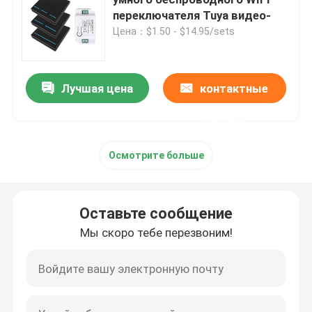
переключателя Tuya видео-
Цена：$1.50 - $14.95/sets
Беспроводной переключатель дистанционного упра
Переключатель касания Zigbee
Лучшая цена
контактные
данные
Гнездо Wifi умное
Осмотрите больше
Гнездо Zigbee умное
Оставьте сообщение
Гнездо Homekit умное
Мы скоро тебе перезвоним!
Само- приведенный в действие беспроводной пере
Умный датчик тревоги