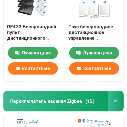
RF433 Беспроводной
Tuya беспроводное
пульт
дистанционное
дистанционного
управление
управления
переключатель
переключатель с
контроллер и
Лучшая цена
Лучшая цена
кристаллической
приемник совпадают
стеклянной панелью
с Tuya модуль
сенсорный
поддержка Google
контактные
контактные
переключатель с 10A
Alexa голосового
разрывчиком
управления
данные
данные
переделать старую
версию схемы
Переключатель касания Zigbee
(15)