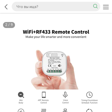
2
/
9