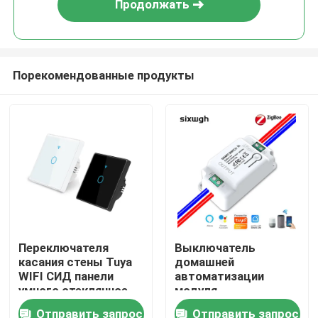
Продолжать
Порекомендованные продукты
Дом
Переключателя
Выключатель
касания стены Tuya
домашней
Продукты
WIFI СИД панели
автоматизации
умного стеклянное
модуля
переключателя
Отправить запрос
Отправить запрос
О нас