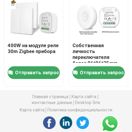
Беспроводной переключатель дистанционного упра
Переключатель касания Zigbee
400W на модуле реле
Собственная
30m Zigbee прибора
личность
Гнездо Wifi умное
переключателя
белая 86*86*35mm
касания Wifi Zigbee
Гнездо Zigbee умное
Отправить запрос
Отправить запрос
производя модуль
Zigbee Wifi
Гнездо Homekit умное
Главная страница
Карта сайта
контактные данные
Desktop Site
Само- приведенный в действие беспроводной пере
Карта сайта
Политика конфиденциальности
Умный датчик тревоги