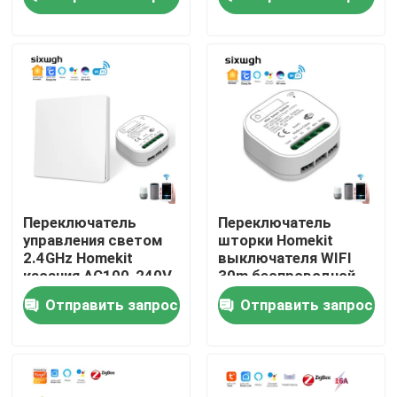
SIXWGH Tuya Zigbee
умный умный
Путешествие фабрики
Проверка качества
Свяжитесь мы
Спросите цитату
Переключатель
Переключатель
управления светом
шторки Homekit
2.4GHz Homekit
выключателя WIFI
Переключатель Homekit умный
касания AC100-240V
30m беспроводной
Zigbee
Wifi
Отправить запрос
Отправить запрос
Смарт-переключатели Wi-Fi
Смарт-переключатель Zigbee