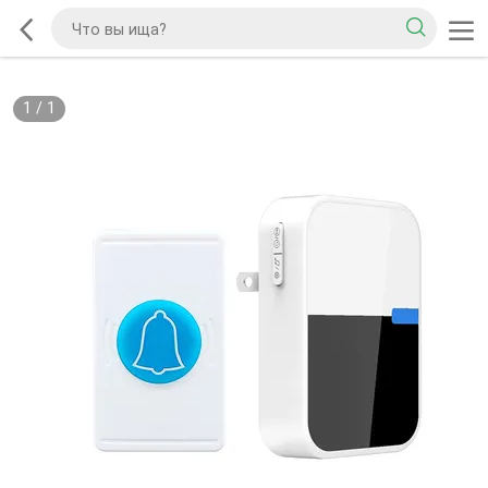
1
/
1