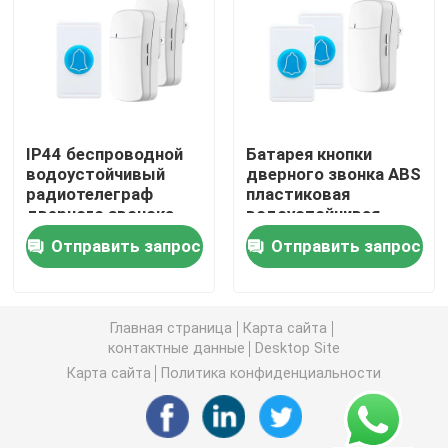
Беспроводной переключатель дистанционного упра
Переключатель касания Zigbee
IP44 беспроводной
Батарея кнопки
водоустойчивый
дверного звонка ABS
Гнездо Wifi умное
радиотелеграф
пластиковая
дверного звонока
водоустойчивая
перезвона дверного
использующая
Гнездо Zigbee умное
Отправить запрос
Отправить запрос
звонока
энергию
90x60x25mm
водоустойчивый
Гнездо Homekit умное
Главная страница
Карта сайта
контактные данные
Desktop Site
Само- приведенный в действие беспроводной пере
Карта сайта
Политика конфиденциальности
Умный датчик тревоги