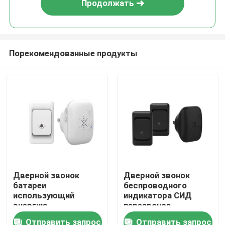
Продолжать
Порекомендованные продукты
Дом
Дверной звонок
Дверной звонок
батареи
беспроводного
Продукты
использующий
индикатора СИД
энергию
перезвонов
беспроводной
дверного звонка 52
Отправить запрос
Отправить запрос
О нас