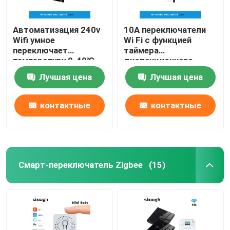
Автоматизация 240v
10A переключатели
Wifi умное
Wi Fi с функцией
переключает
таймера
температуру 0-40℃
дистанционного
деятельности 10A
управления
Лучшая цена
Лучшая цена
контактные
контактные
данные
данные
Смарт-переключатель Zigbee
(15)