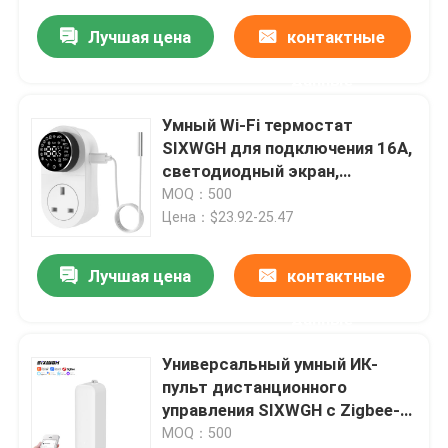
Голос Эко Дом
Лучшая цена
контактные
данные
Умный Wi-Fi термостат
SIXWGH для подключения 16А,
светодиодный экран,
управление через приложение/
MOQ：500
голос, датчик NTC для
Цена：$23.92-25.47
обогрева/охлаждения, для
дома и аквариума
Лучшая цена
контактные
данные
Универсальный умный ИК-
пульт дистанционного
управления SIXWGH с Zigbee-
хабом, работает с Alexa и
MOQ：500