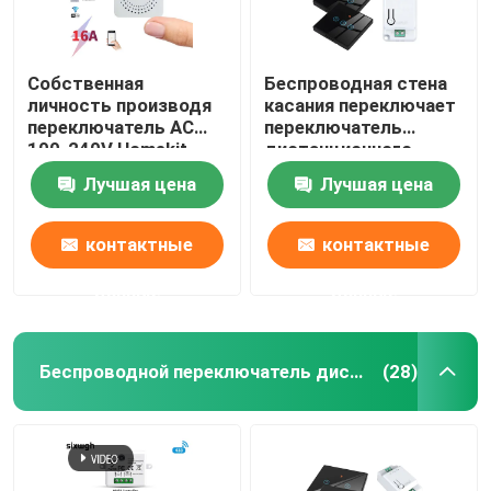
Собственная
Беспроводная стена
личность производя
касания переключает
переключатель AC
переключатель
100-240V Homekit
дистанционного
переключателя
управления панели
Лучшая цена
Лучшая цена
Zigbee умный
наборов RF433 1gang
беспроводной
роскошный
стеклянный
контактные
контактные
данные
данные
Беспроводной переключатель дистанционного управления
(28)