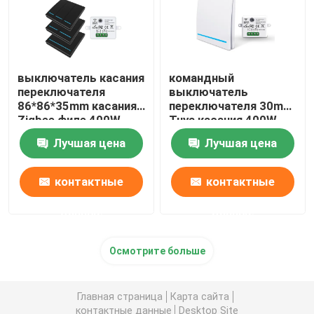
выключатель касания
командный
переключателя
выключатель
86*86*35mm касания
переключателя 30m
Zigbee филе 400W
Tuya касания 400W
стеклянный
Zigbee беспроводной
Лучшая цена
Лучшая цена
контактные
контактные
данные
данные
Осмотрите больше
Главная страница
Карта сайта
контактные данные
Desktop Site