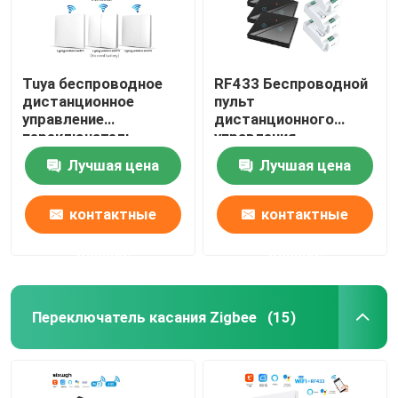
Tuya беспроводное
RF433 Беспроводной
дистанционное
пульт
управление
дистанционного
переключатель
управления
контроллер и
переключатель с
Лучшая цена
Лучшая цена
приемник совпадают
кристаллической
с Tuya модуль
стеклянной панелью
поддержка Google
сенсорный
контактные
контактные
Alexa голосового
переключатель с 10A
управления
разрывчиком
данные
данные
переделать старую
версию схемы
Переключатель касания Zigbee
(15)