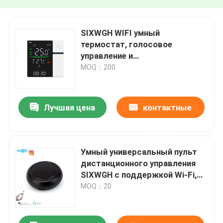
SIXWGH WIFI умный
термостат, голосовое
управление и
программируемый термостат
MOQ：200
APP для использования в
домашних и офисных условиях
Лучшая цена
контактные
данные
Умный универсальный пульт
дистанционного управления
SIXWGH с поддержкой Wi-Fi,
ИК и РЧ для телевизора,
MOQ：20
кондиционера, освещения,
штор. Работает с голосовым
управлением Alexa/Google