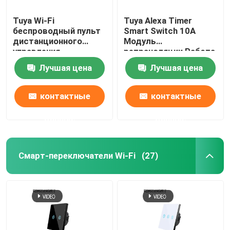
Tuya Wi-Fi
Tuya Alexa Timer
Камера для умного монитора
беспроводный пульт
Smart Switch 10A
дистанционного
Модуль
управления
ретрансляции Работа
Зигби-Гейтвей
переключатель
Удаленный умный
Лучшая цена
Лучшая цена
закаленное
переключатель
стеклянное панель с
поддержка Google
Зигби-Гейтвей
мини-умный
Alexa голосовое
контактные
контактные
разрывник лучший
управление легкая
выбор для старой
установка
данные
данные
Система/Ворта для умного дома
версии схемы
Смарт-переключатели Wi-Fi
(27)