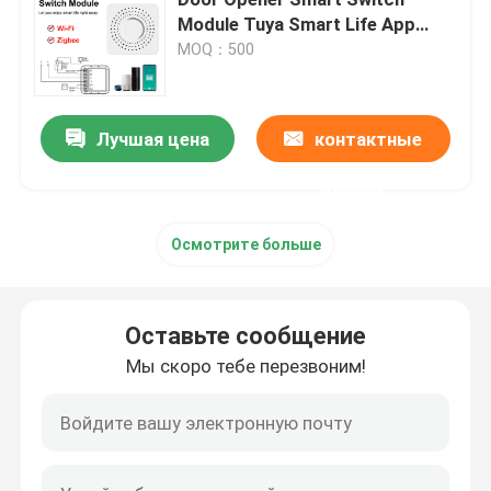
Module Tuya Smart Life App
совместимый дистанционный
MOQ：500
Беспроводной переключатель дистанционного упра
управляющий таймер График
работы
Переключатель касания Zigbee
Лучшая цена
контактные
данные
Гнездо Wifi умное
Осмотрите больше
Гнездо Zigbee умное
Оставьте сообщение
Гнездо Homekit умное
Мы скоро тебе перезвоним!
Само- приведенный в действие беспроводной пере
Умный датчик тревоги