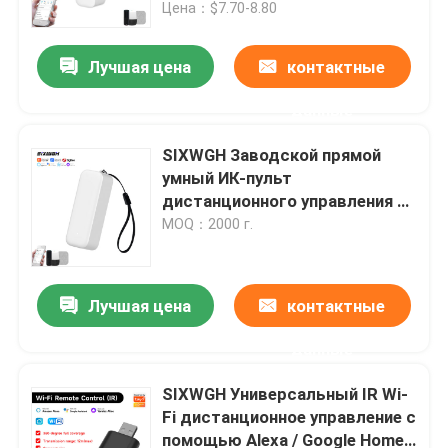
Google Home, для гостиниц, с
Цена：$7.70-8.80
поворотным дизайном
Лучшая цена
контактные
данные
SIXWGH Заводской прямой
умный ИК-пульт
дистанционного управления с
управлением через
MOQ：2000 г.
приложение Tuya, работающий
от батареи, с поворотной
конструкцией, доступен OEM-
Лучшая цена
контактные
Дом
логотип на заказ
данные
Продукты
SIXWGH Универсальный IR Wi-
Fi дистанционное управление с
помощью Alexa / Google Home
О нас