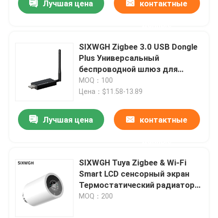
Лучшая цена
контактные
Home
данные
SIXWGH Zigbee 3.0 USB Dongle
Plus Универсальный
беспроводной шлюз для
умного дома с усилением +20
MOQ：100
дБм для Home Assistant
Цена：$11.58-13.89
Zigbee2MQTT, OpenHAB
Лучшая цена
контактные
данные
SIXWGH Tuya Zigbee & Wi-Fi
Smart LCD сенсорный экран
Термостатический радиатор
клапан Программируемый
MOQ：200
контроль температуры APP